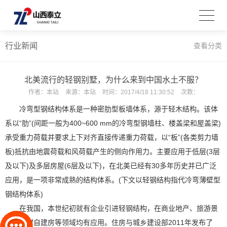
行业新闻
查看分类
北美流行的轻钢别墅，为什么来到中国水土不服？
作者：
本站
来源：
本站
时间：
2017/4/18 11:30:52
次数：
冷弯型钢结构体系是一种密肋型板墙体系，源于轻木结构。该体
系以“肋”(间距一般为400~600 mm的冷弯型钢墙柱、楼盖梁和屋盖梁)
承受重力荷载并要求上下对齐直接传递重力荷载，以“板”(各类剪力墙
板)抵抗由地震荷载和风荷载产生的侧向作用力。主要应用于低层(3层
及以下)及多层房屋(6层及以下)，在北美已经有30多年历史并已广泛
应用，是一项非常成熟的结构体系。(下文以轻钢结构指代冷弯薄壁型
钢结构体系)
在我国，本世纪初就有企业引进轻钢结构，在商业地产、旅游景
区、农村自建房等领域均有应用。住房与城乡建设部2011年发布了