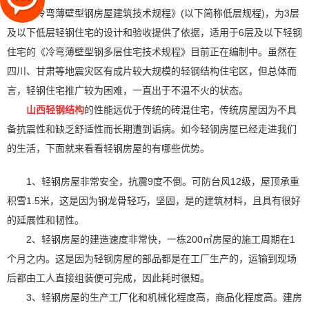
《低层冷弯薄壁型钢房屋建筑技术规程》(以下简称低层规程)，为3层
及以下低层轻钢住宅的设计和验收提供了依据，适用于6层及以下轻钢
住宅的《冷弯薄壁型钢多层住宅技术规程》目前正在编制中。虽然在
四川、甘肃等地震灾区有成片较大规模的轻钢结构住宅区，但总体而
言，轻钢住宅推广较为困难，一直出于不温不火的状态。
山西轻钢结构
的性能远优于传统的砖混住宅，传统房屋因为不具
备抗震性和缺乏舒适性而长期遭到诟病。如今轻钢房屋已经走进我们
的生活，下面就来看看轻钢房屋的有哪些优势。
1、轻钢房屋非常安全，抗震9度不倒。可防台风12级，屋顶承重
积雪1.5米，这是因为钢龙骨轻巧，坚固，是的建筑材料，且具有很好
的延展性和韧性。
2、轻钢房屋的建造速度非常快，一栋200㎡房屋的施工周期在1
个月之内。这是因为轻钢房屋的部品都是在工厂生产的，运输到现场
后都由工人直接组装便可完成，因此耗时很短。
3、轻钢房屋的生产工厂化和机械化程度高，商品化程度高。建房