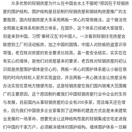
众多优势的轻钢房屋为什么在中国会水土不服呢?原因在于轻钢房
屋的围护结构，围护结构是目前制约轻钢房屋和钢结构房屋推广的主
要瓶颈，国内轻钢房屋大多采用两板一夹心的常用做法，这个做法完
全照搬北美体系和新西兰体系，在国外，这个体系已经被大家接受，
但是来到中国，习惯“秦砖汉瓦”的中国人，一次看到轻钢住宅房屋会
联想到工厂的活动板房，加之中国的国情，中国人对防偷防盗意识非
常强，老百姓对房屋的安全要求比较高，盖一套安全结实，实实在在
有实心的墙体，是他们对房屋基本的要求，老百姓对轻钢房屋的初认
识就是房屋围护墙体是空心的，两板一夹心的围护体系能让小偷在很
短的时间内轻松入室并实现盗窃，并且两板一夹心做法会让房屋没有
办法实现任意地方随便吊挂，这是轻钢房屋在我们国内很难大范围推
广的主要原因，这个原因制约着我们中国轻钢房屋行业中企业的生存
与发展，目前国内从事轻钢房屋的企业有200多家，而且每天还在增
长，因为我们中国很多企业家看到了这种新的建造方式会是未来建筑
业发展的一场革命，想要完全让这种结构性能的轻钢集成住宅走进我
们中国的千家万户，必须解决墙体的围护结构。墙体围护体系一旦解