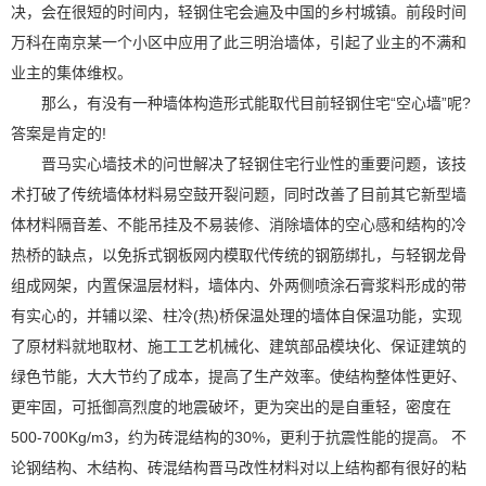
决，会在很短的时间内，轻钢住宅会遍及中国的乡村城镇。前段时间
万科在南京某一个小区中应用了此三明治墙体，引起了业主的不满和
业主的集体维权。
那么，有没有一种墙体构造形式能取代目前轻钢住宅“空心墙”呢?
答案是肯定的!
晋马实心墙技术的问世解决了轻钢住宅行业性的重要问题，该技
术打破了传统墙体材料易空鼓开裂问题，同时改善了目前其它新型墙
体材料隔音差、不能吊挂及不易装修、消除墙体的空心感和结构的冷
热桥的缺点，以免拆式钢板网内模取代传统的钢筋绑扎，与轻钢龙骨
组成网架，内置保温层材料，墙体内、外两侧喷涂石膏浆料形成的带
有实心的，并辅以梁、柱冷(热)桥保温处理的墙体自保温功能，实现
了原材料就地取材、施工工艺机械化、建筑部品模块化、保证建筑的
绿色节能，大大节约了成本，提高了生产效率。使结构整体性更好、
更牢固，可抵御高烈度的地震破坏，更为突出的是自重轻，密度在
500-700Kg/m3，约为砖混结构的30%，更利于抗震性能的提高。 不
论钢结构、木结构、砖混结构晋马改性材料对以上结构都有很好的粘