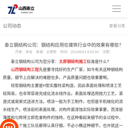
公司动态
查看分类
泰立钢结构公司：钢结构应用在建筑行业中的效果有哪些？
作者：
本站
来源：
云更新
时间：
2024/6/24 9:03:04
次数：
泰立钢结构公司为您分享：
太原钢结构施工
标准是什么?
山西钢结构工程
先是要寻找好的生产厂家，如今有关这种钢结构
质量，细节上应解决的难题也多，产品质量问题也很重要啊。
轻型钢结构主要是H型实腹柱梁构造，因此表面处理和喷漆工艺
较简易，也非常容易完成化流水线作业。表面处理选用抛力工艺，滚
道式或易架式送进方法。喷涂一般为手工制作，也但是半机械化的流
水线生产。喷涂前的表面处理，对构件面漆蚀实际效果事要，而漆层
薄厚和匀称将立即危害构件的蚀特，在这种看起来细节的全过程中，
大家每一个施工队伍都得认真仔细，不必小瞧这种细节，也许就这一