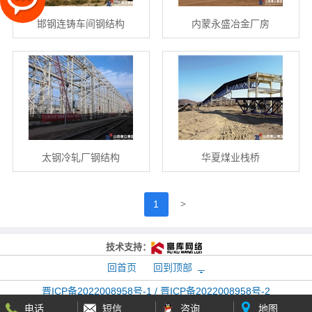
邯钢连铸车间钢结构
内蒙永盛冶金厂房
太钢冷轧厂钢结构
华夏煤业栈桥
>
1
技术支持：
回首页
回到顶部
晋ICP备2022008958号-1 / 晋ICP备2022008958号-2
版权所有：
泰立钢结构
电话
短信
咨询
地图