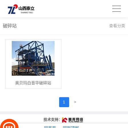
破碎站
查看分类
奥贝玛白音华破碎站
>
1
技术支持：
回首页
回到顶部