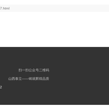
7.html
扫一扫公众号二维码
山西泰立——铸就辉煌品质
2