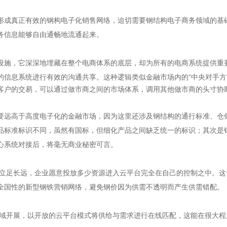
成真正有效的钢构电子化销售网络，迫切需要钢结构电子商务领域的基础
务信息能够自由通畅地流通起来。
施，它深深地埋藏在整个电商体系的底层，却为所有的电商系统提供重要
的信息系统进行有效的沟通共享。
这种逻辑类似金融市场内的“中央对手
客户的交易，可以通过做市商之间的市场体系，调用其他做市商的头寸协
远高于高度电子化的金融市场，因为这里还涉及钢结构的通行标准、仓
品标准标识不同，虽然有国标，但细化产品之间缺乏统一的标识；其次是
心系统对接后，将毫无商业秘密可言。
足长远，企业愿意投放多少资源进入云平台完全在自己的控制之中。这
全国性的新型钢铁营销网络，避免钢价因为供需不透明而产生供需错配。
开展，以开放的云平台模式将供给与需求进行在线匹配，这能在很大程